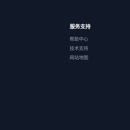
服务支持
帮助中心
技术支持
网站地图