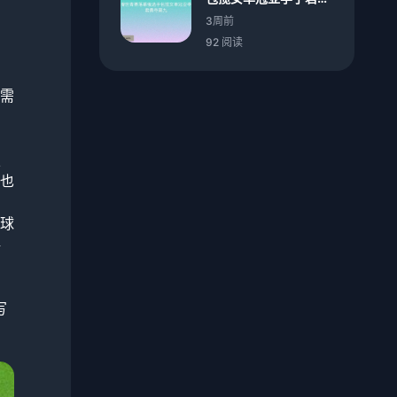
夺第九
3周前
92 阅读
需
技
也
球
格
写