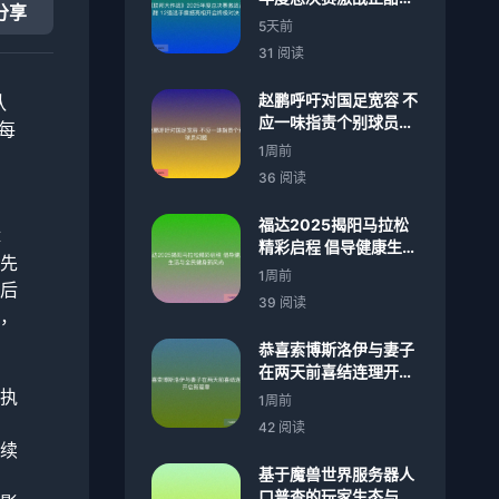
分享
12强选手震撼亮相开启
5天前
终极对决
31 阅读
赵鹏呼吁对国足宽容 不
队
应一味指责个别球员问
每
题
1周前
36 阅读
福达2025揭阳马拉松
体
精彩启程 倡导健康生活
先
与全民健身新风尚
1周前
后
39 阅读
，
恭喜索博斯洛伊与妻子
在两天前喜结连理开启
新篇章
执
1周前
42 阅读
续
基于魔兽世界服务器人
口普查的玩家生态与阵