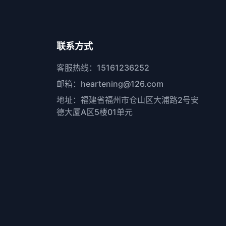
联系方式
客服热线：15161236252
邮箱：heartening@126.com
地址：福建省福州市仓山区大浦路2号安
德大厦A区5楼01单元