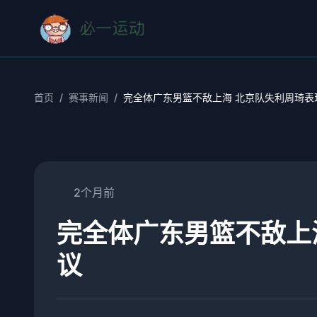
首页
/
赛事新闻
/
完全体广东男篮不敌上海 北京队失利周琦表
2个月前
完全体广东男篮不敌上
议