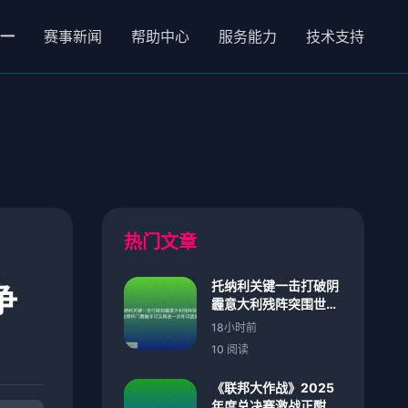
一
赛事新闻
帮助中心
服务能力
技术支持
热门文章
托纳利关键一击打破阴
争
霾意大利残阵突围世界
杯门票触手可及再进一
18小时前
步即可圆梦
10 阅读
《联邦大作战》2025
年度总决赛激战正酣