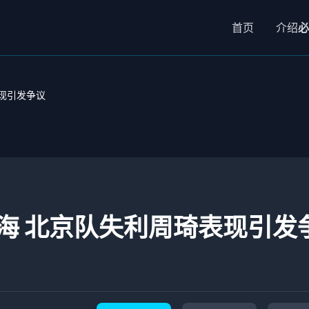
首页
介绍
必
现引发争议
海 北京队失利周琦表现引发